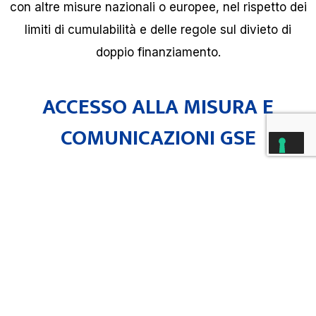
con altre misure nazionali o europee, nel rispetto dei
limiti di cumulabilità e delle regole sul divieto di
doppio finanziamento.
ACCESSO ALLA MISURA E
COMUNICAZIONI GSE
L’accesso all’iper ammortamento richiede specifici
adempimenti documentali e comunicativi. La
procedura prevede la trasmissione di comunicazioni
e certificazioni tramite piattaforma GSE, secondo
modelli e modalità operative definite dalla normativa
e dai relativi provvedimenti attuativi. La piattaforma
GSE è già centrale nella gestione delle misure legate